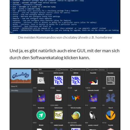
Die meisten Kommandos von chcolatey ähneln z.B. homebrew
Und ja, es gibt natürlich auch eine GUI, mit der man sich
durch den Softwarekatalog klicken kann.