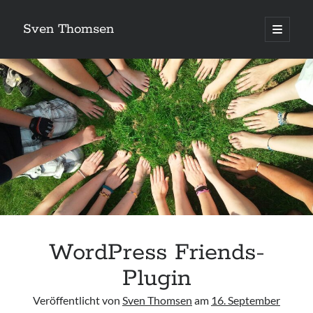
Sven Thomsen
open
primary
menu
WordPress Friends-
Plugin
Veröffentlicht von
Sven Thomsen
am
16. September