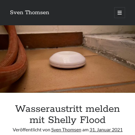
Sven Thomsen
open
primary
menu
Wasseraustritt melden
mit Shelly Flood
Veröffentlicht von
Sven Thomsen
am
31. Januar 2021