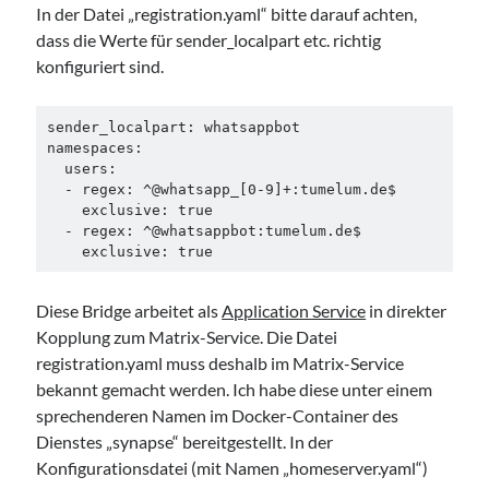
In der Datei „registration.yaml“ bitte darauf achten,
dass die Werte für sender_localpart etc. richtig
konfiguriert sind.
sender_localpart: whatsappbot

namespaces:

  users:

  - regex: ^@whatsapp_[0-9]+:tumelum.de$

    exclusive: true

  - regex: ^@whatsappbot:tumelum.de$

    exclusive: true
Diese Bridge arbeitet als
Application Service
in direkter
Kopplung zum Matrix-Service. Die Datei
registration.yaml muss deshalb im Matrix-Service
bekannt gemacht werden. Ich habe diese unter einem
sprechenderen Namen im Docker-Container des
Dienstes „synapse“ bereitgestellt. In der
Konfigurationsdatei (mit Namen „homeserver.yaml“)